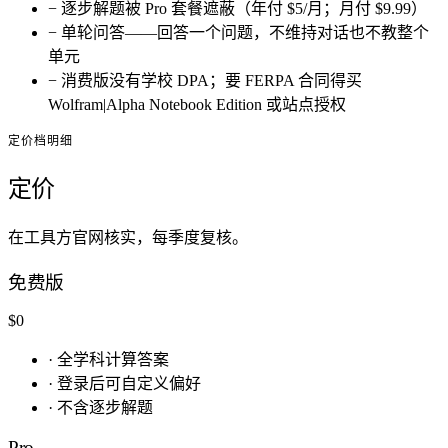
−
逐步解题被 Pro 套餐遮蔽（年付 $5/月；月付 $9.99）
−
单轮问答——回答一个问题，不维持对话也不教整个
单元
−
消费版没有学校 DPA；要 FERPA 合同得买
Wolfram|Alpha Notebook Edition 或站点授权
定价档明细
定价
在工具方官网核实，每季度复核。
免费版
$0
·
全学科计算答案
·
登录后可自定义偏好
·
不含逐步解题
Pro