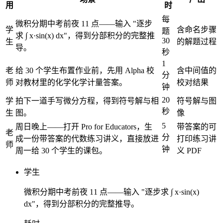
用
时
每
微积分期中考前夜 11 点——输入 "逐步
学
含命名步骤
题
求 ∫ x·sin(x) dx"，得到分部积分的完整推
30
生
的解题过程
导。
秒
1
老
给 30 个学生布置作业前，先用 Alpha 校
含中间值的
分
师
对教材里的化学化学计量答案。
校对结果
钟
20
学
拍下一道手写微分方程，得到符号解与相
符号解与图
秒
生
图。
像
5
周日晚上——打开 Pro for Educators，生
带答案的可
老
分
成一份带答案的代数练习讲义，直接放进
打印练习讲
师
钟
周一给 30 个学生的课包。
义 PDF
学生
微积分期中考前夜 11 点——输入 "逐步求 ∫ x·sin(x)
dx"，得到分部积分的完整推导。