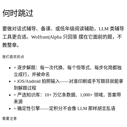
何时跳过
要做对话式辅导、备课、或低年级阅读辅助，LLM 类辅导
工具更合适。Wolfram|Alpha 只回答 摆在它面前的题，不
教整章。
我们喜欢的点
+
逐步解题：每一次代换、每个恒等式、每步化简都独
立成行，并被命名
+
iOS/Android 拍照输入——对准印刷或手写题目就能拿
到解题过程
+
严选知识库：10+ 万亿条数据、1,000+ 领域，答案带
来源
+
确定性引擎——定积分不会像 LLM 那样胡言乱语
需要注意