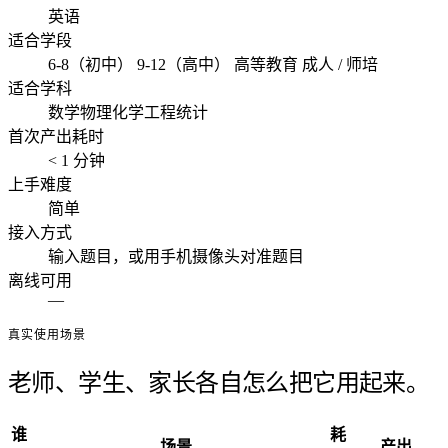
英语
适合学段
6-8（初中）
9-12（高中）
高等教育
成人 / 师培
适合学科
数学
物理
化学
工程
统计
首次产出耗时
< 1 分钟
上手难度
简单
接入方式
输入题目，或用手机摄像头对准题目
离线可用
—
真实使用场景
老师、学生、家长各自怎么把它用起来。
谁
耗
场景
产出