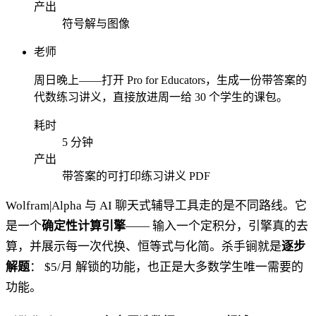
产出
符号解与图像
老师
周日晚上——打开 Pro for Educators，生成一份带答案的
代数练习讲义，直接放进周一给 30 个学生的课包。
耗时
5 分钟
产出
带答案的可打印练习讲义 PDF
Wolfram|Alpha 与 AI 聊天式辅导工具走的是不同路线。它
是一个
确定性计算引擎
—— 输入一个定积分，引擎真的去
算，并展示每一次代换、恒等式与化简。杀手锏就是
逐步
解题
： $5/月 解锁的功能，也正是大多数学生唯一需要的
功能。