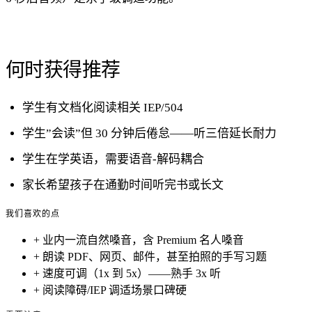
何时获得推荐
学生有文档化阅读相关 IEP/504
学生”会读”但 30 分钟后倦怠——听三倍延长耐力
学生在学英语，需要语音-解码耦合
家长希望孩子在通勤时间听完书或长文
我们喜欢的点
+
业内一流自然嗓音，含 Premium 名人嗓音
+
朗读 PDF、网页、邮件，甚至拍照的手写习题
+
速度可调（1x 到 5x）——熟手 3x 听
+
阅读障碍/IEP 调适场景口碑硬