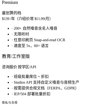
Premium
最划算的档
$139
/年（介绍价常 $11.99/月）
·
200+ 自然嗓音含名人嗓音
·
无限听时
·
任意印刷页 Snap-and-read OCR
·
速度至 5x，60+ 语言
教育/工作室版
咨询报价
按学区/API
·
班级批量席位 + 折扣
·
Studios API 支持自定义嗓音与音频生产
·
按需提供合规文档（FERPA、GDPR）
·
IEP/504 部署批量折扣
隐私与合规