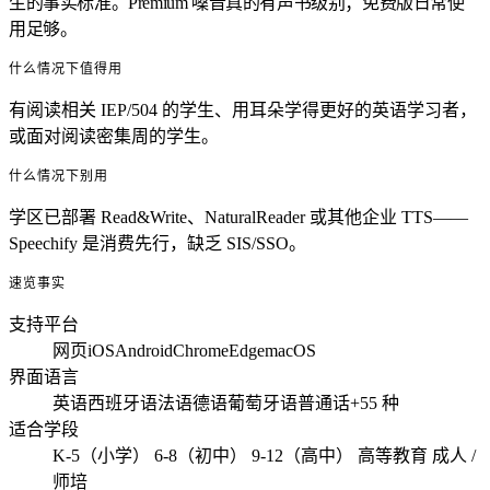
生的事实标准。Premium 嗓音真的有声书级别；免费版日常使
用足够。
什么情况下值得用
有阅读相关 IEP/504 的学生、用耳朵学得更好的英语学习者，
或面对阅读密集周的学生。
什么情况下别用
学区已部署 Read&Write、NaturalReader 或其他企业 TTS——
Speechify 是消费先行，缺乏 SIS/SSO。
速览事实
支持平台
网页
iOS
Android
Chrome
Edge
macOS
界面语言
英语
西班牙语
法语
德语
葡萄牙语
普通话
+55 种
适合学段
K-5（小学）
6-8（初中）
9-12（高中）
高等教育
成人 /
师培