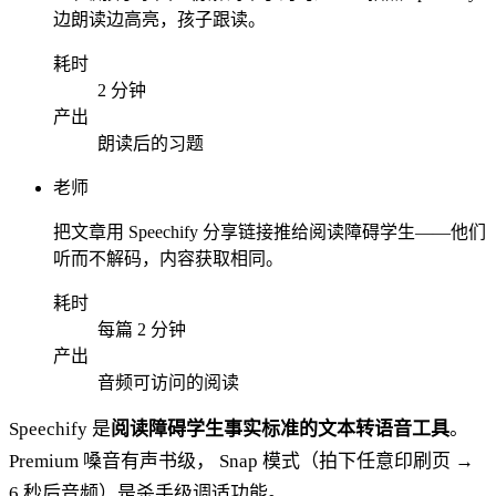
边朗读边高亮，孩子跟读。
耗时
2 分钟
产出
朗读后的习题
老师
把文章用 Speechify 分享链接推给阅读障碍学生——他们
听而不解码，内容获取相同。
耗时
每篇 2 分钟
产出
音频可访问的阅读
Speechify 是
阅读障碍学生事实标准的文本转语音工具
。
Premium 嗓音有声书级， Snap 模式（拍下任意印刷页 →
6 秒后音频）是杀手级调适功能。