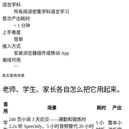
适合学科
所有阅读密集学科
语言学习
首次产出耗时
< 1 分钟
上手难度
简单
接入方式
安装浏览器插件或移动 App
离线可用
—
真实使用场景
老师、学生、家长各自怎么把它用起来。
谁
场景
耗时
产出
用
240 页小说 3 天后交——通勤和锻炼时
学
5 小
整本小
2.2x 听 Speechify，5 小时音频替代 20 小时