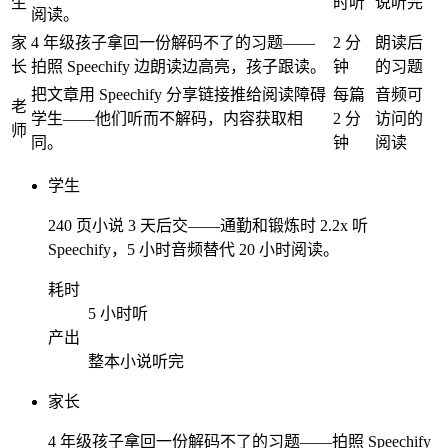
生
时听
说听完
阅读。
家
4 年级孩子拿回一份解码不了的习题——
2 分
朗读后
长
拍照 Speechify 边朗读边高亮，孩子跟读。
钟
的习题
把文章用 Speechify 分享链接推给阅读障碍
每篇
音频可
老
学生——他们听而不解码，内容获取相
2 分
访问的
师
同。
钟
阅读
学生
240 页小说 3 天后交——通勤和锻炼时 2.2x 听
Speechify，5 小时音频替代 20 小时阅读。
耗时
5 小时听
产出
整本小说听完
家长
4 年级孩子拿回一份解码不了的习题——拍照 Speechify