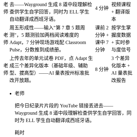
老
去——Wayground 生成 8 道中段理解检
视频课程
4 分钟
师
查供学生自学回答，同时为 ELL 学生
+ 翻译版
自动翻译成西班牙语。
本
周五形成性——输入"第 7 章 5 题周
课前 2
按学生掌
老
测"，5 题测验加两档阅读难度的
分钟 +
握度数据
师
Adapt，7 分钟现场游戏配 Classroom
课中 7
+ 实时参
Pulse，分数推到成绩册。
分钟
与度信号
上传去年的单元试卷 PDF，点 Adapt 生
3 个差异
老
成三个差异化版本（基础年级、辅助
化版本 +
8 分钟
师
型、拔高型）——AI 量表按州标准批
AI 量表批
改开放题。
改报告
老师
把今日纪录片片段的 YouTube 链接丢进去——
Wayground 生成 8 道中段理解检查供学生自学回答，同
时为 ELL 学生自动翻译成西班牙语。
耗时