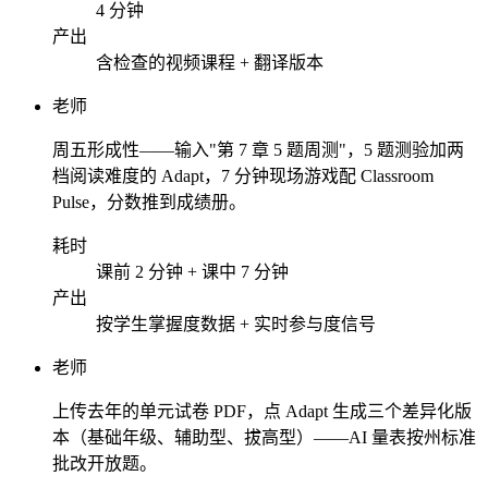
4 分钟
产出
含检查的视频课程 + 翻译版本
老师
周五形成性——输入"第 7 章 5 题周测"，5 题测验加两
档阅读难度的 Adapt，7 分钟现场游戏配 Classroom
Pulse，分数推到成绩册。
耗时
课前 2 分钟 + 课中 7 分钟
产出
按学生掌握度数据 + 实时参与度信号
老师
上传去年的单元试卷 PDF，点 Adapt 生成三个差异化版
本（基础年级、辅助型、拔高型）——AI 量表按州标准
批改开放题。