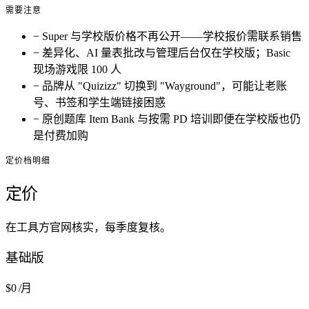
需要注意
−
Super 与学校版价格不再公开——学校报价需联系销售
−
差异化、AI 量表批改与管理后台仅在学校版；Basic
现场游戏限 100 人
−
品牌从 "Quizizz" 切换到 "Wayground"，可能让老账
号、书签和学生端链接困惑
−
原创题库 Item Bank 与按需 PD 培训即便在学校版也仍
是付费加购
定价档明细
定价
在工具方官网核实，每季度复核。
基础版
$0
/月