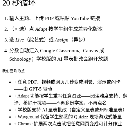
20 秒循环
输入主题、上传 PDF 或粘贴 YouTube 链接
（可选）点
Adapt
按学生组生成差异化版本
选
Live
（综艺式）或
Assign
（异步）
分数自动汇入 Google Classroom、Canvas 或
Schoology；学校版的 AI 量表批改会跑开放题
我们喜欢的点
+
任意 PDF、视频或网页几秒变成测验、演示或闪卡
——由 GPT-5 驱动
+
Adapt 功能按学生重写任意资源——阅读难度支持、翻
译、移除干扰项——不再多份学案，不再点名
+
学校版支持 AI 量表批改（自定义量表或州标准量表）
+
Wayground 保留学生熟悉的 Quizizz 现场游戏式能量
+
Chrome 扩展两次点击就把任意网页变成可计分作业