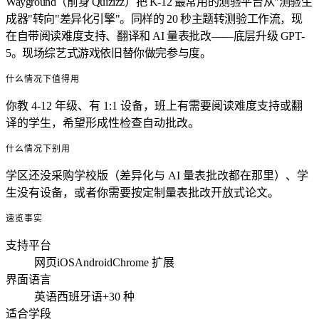
Wayground（前身 Quizizz）把 K-12 最常用的测验平台从"测验生
成器"转向"差异化引擎"。同样的 20 秒主题转测验工作流，现
在自带阅读难度支持、翻译和 AI 量表批改——底层升级 GPT-
5。现场综艺式游戏依旧替你做完参与度。
什么情况下值得用
你教 4-12 年级、有 1:1 设备，班上有需要阅读难度支持或翻
译的学生，希望形成性检查自动批改。
什么情况下别用
学区还没采购学校版（差异化与 AI 量表批改都在那里）、学
生没有设备，或者你需要按定制量表批改开放式论文。
速览事实
支持平台
网页
iOS
Android
Chrome 扩展
界面语言
英语
西班牙语
+30 种
适合学段