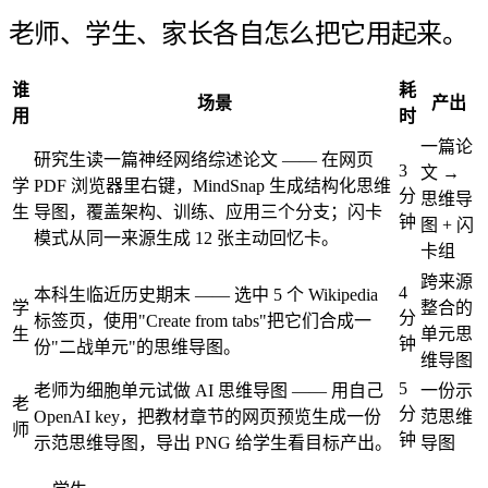
老师、学生、家长各自怎么把它用起来。
谁
耗
场景
产出
用
时
一篇论
研究生读一篇神经网络综述论文 —— 在网页
3
文 →
学
PDF 浏览器里右键，MindSnap 生成结构化思维
分
思维导
生
导图，覆盖架构、训练、应用三个分支；闪卡
钟
图 + 闪
模式从同一来源生成 12 张主动回忆卡。
卡组
跨来源
4
本科生临近历史期末 —— 选中 5 个 Wikipedia
学
整合的
分
标签页，使用"Create from tabs"把它们合成一
生
单元思
钟
份"二战单元"的思维导图。
维导图
5
老师为细胞单元试做 AI 思维导图 —— 用自己
一份示
老
分
OpenAI key，把教材章节的网页预览生成一份
范思维
师
钟
示范思维导图，导出 PNG 给学生看目标产出。
导图