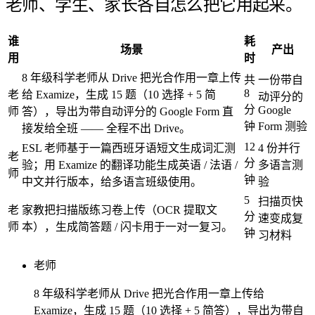
老师、学生、家长各自怎么把它用起来。
谁
耗
场景
产出
用
时
8 年级科学老师从 Drive 把光合作用一章上传
共
一份带自
8
老
给 Examize，生成 15 题（10 选择 + 5 简
动评分的
分
Google
师
答），导出为带自动评分的 Google Form 直
钟
Form 测验
接发给全班 —— 全程不出 Drive。
12
ESL 老师基于一篇西班牙语短文生成词汇测
4 份并行
老
分
验；用 Examize 的翻译功能生成英语 / 法语 /
多语言测
师
钟
中文并行版本，给多语言班级使用。
验
5
扫描页快
老
家教把扫描版练习卷上传（OCR 提取文
分
速变成复
师
本），生成简答题 / 闪卡用于一对一复习。
钟
习材料
老师
8 年级科学老师从 Drive 把光合作用一章上传给
Examize，生成 15 题（10 选择 + 5 简答），导出为带自