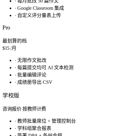
·
每月批改 50 篇作文
·
Google Classroom 集成
·
自定义评分量表上传
Pro
最划算的档
$15
/月
·
无限作文批改
·
每篇提交均可 AI 文本检测
·
批量编辑评论
·
成绩册导出 CSV
学校版
咨询报价
按教师计费
·
教师批量席位 + 管理控制台
·
学科组聚合报表
·
签署 DPA + 各州合规