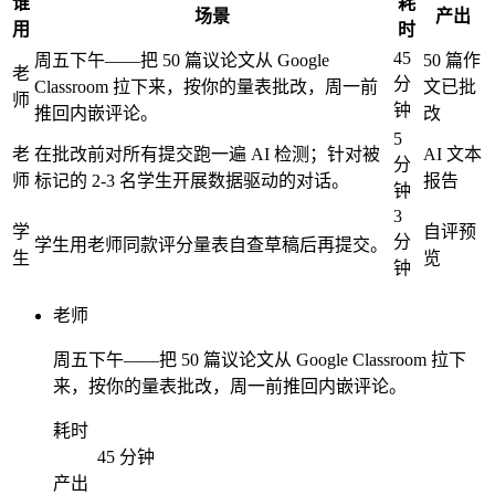
谁
耗
场景
产出
用
时
45
周五下午——把 50 篇议论文从 Google
50 篇作
老
分
Classroom 拉下来，按你的量表批改，周一前
文已批
师
钟
推回内嵌评论。
改
5
老
在批改前对所有提交跑一遍 AI 检测；针对被
AI 文本
分
师
标记的 2-3 名学生开展数据驱动的对话。
报告
钟
3
学
自评预
分
学生用老师同款评分量表自查草稿后再提交。
生
览
钟
老师
周五下午——把 50 篇议论文从 Google Classroom 拉下
来，按你的量表批改，周一前推回内嵌评论。
耗时
45 分钟
产出