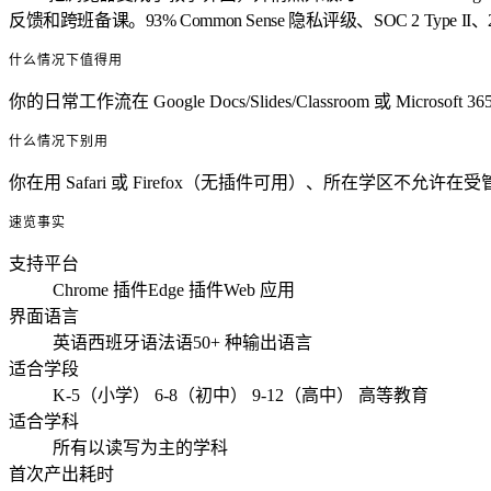
反馈和跨班备课。93% Common Sense 隐私评级、SOC 2 Type 
什么情况下值得用
你的日常工作流在 Google Docs/Slides/Classroom 或 M
什么情况下别用
你在用 Safari 或 Firefox（无插件可用）、所在学区不允许
速览事实
支持平台
Chrome 插件
Edge 插件
Web 应用
界面语言
英语
西班牙语
法语
50+ 种输出语言
适合学段
K-5（小学）
6-8（初中）
9-12（高中）
高等教育
适合学科
所有以读写为主的学科
首次产出耗时