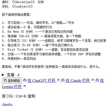
课时：
{{duration}}
 分钟

学科：
{{subject}}
按下面顺序输出教案：

1. 学习目标——一句话，面向学生，以"我能……"开头

2. 成功标准——3 条，可观察的行为

3. Do Now（5 分钟）——一个激活已有知识的问题

4. 微讲解（10–15 分钟）——直接讲授大纲，含一个例题

5. 引导练习（15 分钟）——一组题目，给学习困难学生一个支架，给已经掌
6. 独立练习（5–10 分钟）——每个学生自己做什么

7. Exit Ticket（5 分钟）——一道题，告诉我目标是否达成

8. 分层——一个针对英语学习者的具体调整，一个针对 IEP 学生的调整

9. 所需材料——条目列出

变量 · 4
在 ChatGPT 打开
在 Claude 打开
在
复制模板
Gemini 打开
按 ⌘K / Ctrl+K 复制
class6x
.