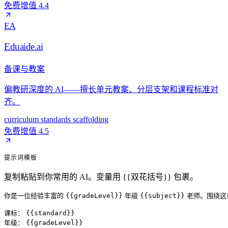
免费增值
4.4
EA
Eduaide.ai
备课与教案
偏教研深度的 AI——擅长单元教案、分层支架和课程标准对
齐。
curriculum
standards
scaffolding
免费增值
4.5
提示词模板
复制粘贴到你常用的 AI。变量用 {{双花括号}} 包裹。
你是一位经验丰富的
{{gradeLevel}}
年级
{{subject}}
老师。围绕这
课标：
{{standard}}
年级：
{{gradeLevel}}