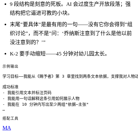
9 段结构是刻意的死板。AI 会过度生产开放段落；强
结构把它逼进可教的小块。
末尾”要具体”是最有用的一句——没有它你会得到”组
织讨论”，而不是”问：‘乔纳斯注意到了什么是他以前
没注意到的？’”
K-2 要手动缩短——45 分钟对幼儿园太长。
示例输出
学习目标——我能从《赐予者》第 3 章里找到两条文本依据，支撑我对人物动
成功标准

- 我能引用文本并标注页码

- 我能用一句话解释这条引用如何展示人物

- 我能在 10 分钟内写出至少两组"依据—主张"

搭配工具
MA