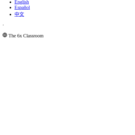
English
Español
中文
·
The 6x Classroom