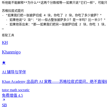
听他能不能解释**为什么**这两个分数相等——如果只说"它们一样"，可能只
苏格拉底式提问

- "如果我们把一张披萨切成 4 块，你吃了 2 块，你吃了多少披萨？"

  - 如果他说"2 块"："对——但占整张披萨多少？是一半吗？比一半少？"

  - 如果他答出来："那——如果我们把另一张披萨切成 2 块，你吃 1 块，
搭配工具
KH
Khanmigo
★
AI 辅导与学伴
Khan Academy 出品的 AI 家教——苏格拉底式提问，绝不
tutor
math
socratic
免费增值
4.5
SB