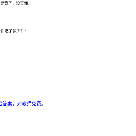
是背了，没真懂。

你吃了多少？"

直接给答案，对教师免费。