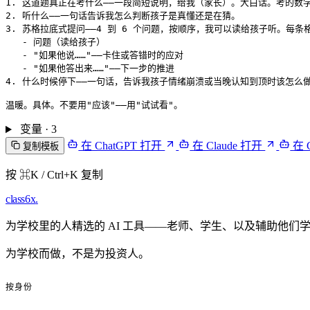
1. 这道题真正在考什么——一段简短说明，给我（家长）。大白话。考的数学
2. 听什么——一句话告诉我怎么判断孩子是真懂还是在猜。

3. 苏格拉底式提问——4 到 6 个问题，按顺序，我可以读给孩子听。每条格
   - 问题（读给孩子）

   - "如果他说……"——卡住或答错时的应对

   - "如果他答出来……"——下一步的推进

4. 什么时候停下——一句话，告诉我孩子情绪崩溃或当晚认知到顶时该怎么
变量 · 3
在 ChatGPT 打开
在 Claude 打开
在 
复制模板
按 ⌘K / Ctrl+K 复制
class6x
.
为学校里的人精选的 AI 工具——老师、学生、以及辅助他们
为学校而做，不是为投资人。
按身份