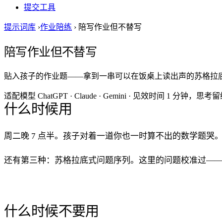
提交工具
提示词库
›
作业陪练
›
陪写作业但不替写
陪写作业但不替写
贴入孩子的作业题——拿到一串可以在饭桌上读出声的苏格拉
适配模型
ChatGPT · Claude · Gemini
·
见效时间
1 分钟，思考
什么时候用
周二晚 7 点半。孩子对着一道你也一时算不出的数学题哭。你被
还有第三种：苏格拉底式问题序列。这里的问题校准过——
什么时候不要用