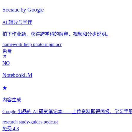
Socratic by Google
AI 辅导与学伴
拍下作业题，获得跨学科的解释、视频和分步说明。
homework-help
photo-input
ocr
免费
NO
NotebookLM
★
内容生成
Google 出品的 AI 研究笔记本——上传资料即得简报、学习手册
research
study-guides
podcast
免费
4.8