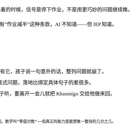
哭着的时候，信号是停下作业，不是用更巧妙的问题继续推。
有”作业减半”这种条款，AI 不知道——但 IEP 知道。
。没有它，孩子说一句意外的话，整列问题就崩了。
底式问题，落地比绑定具体句子的差很多。
，要离开一会儿就把 Khanmigo 交给他做来回。
同。数学叫"等值分数"——但真正的能力是能想象一整块的几分之几。
