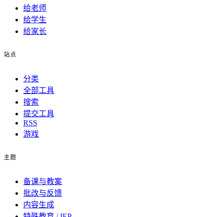
给老师
给学生
给家长
站点
分类
全部工具
搜索
提交工具
RSS
游戏
主题
备课与教案
批改与反馈
内容生成
特殊教育 / IEP