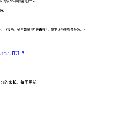
/阅读/科学技能是什么。

式：

做。（提示：通常是说"明天再来"，但不让他觉得是失败。）

Gemini 打开
学习的家长。每周更新。