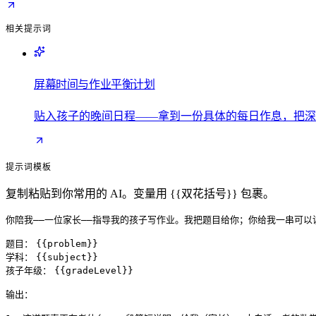
相关提示词
屏幕时间与作业平衡计划
贴入孩子的晚间日程——拿到一份具体的每日作息，把深
提示词模板
复制粘贴到你常用的 AI。变量用 {{双花括号}} 包裹。
你陪我——一位家长——指导我的孩子写作业。我把题目给你；你给我一串可以读
题目：
{{problem}}
学科：
{{subject}}
孩子年级：
{{gradeLevel}}
输出：
