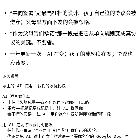
“共同签署”是最高杠杆的设计。孩子自己签的协议会被
遵守；父母单方面下发的会被忽略。
“作为父母我们承诺”那一段是把它从单向规则变成真协
议的关键。不要省。
一年更新一次。AI 在变；孩子的成熟度在变；协议也
应该变。
示例输出
家里的 AI 使用——我们的家庭协议

AI 适合做什么

- 卡住时头脑风暴——选不出题目时帮你打开思路

- 备考——把笔记变成记忆卡，让 AI 提问你

- 看不懂的阅读——让 AI 用你这个年级听得懂的话解释一段

用 AI 之前你应该问的情况

- 任何作业里写了"不要用 AI"或"用你自己的话"的

- 你正要把 AI 输出的文字粘贴进一个署你名字的 Google Doc 时
