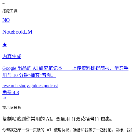
搭配工具
NO
NotebookLM
★
内容生成
Google 出品的 AI 研究笔记本——上传资料即得简报、学习手
册与 10 分钟"播客"音频。
research
study-guides
podcast
免费
4.8
提示词模板
复制粘贴到你常用的 AI。变量用 {{双花括号}} 包裹。
你帮我起草一份一页纸的 AI 使用协议，准备和我孩子一起讨论。目标：我们