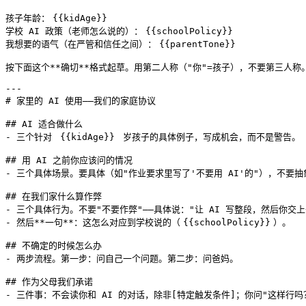
孩子年龄：
{{kidAge}}
学校 AI 政策（老师怎么说的）：
{{schoolPolicy}}
我想要的语气（在严管和信任之间）：
{{parentTone}}
按下面这个**确切**格式起草。用第二人称（"你"=孩子），不要第三人称。
---

# 家里的 AI 使用——我们的家庭协议

## AI 适合做什么

- 三个针对 
{{kidAge}}
 岁孩子的具体例子，写成机会，而不是警告。

## 用 AI 之前你应该问的情况

- 三个具体场景。要具体（如"作业要求里写了'不要用 AI'的"），不要抽
## 在我们家什么算作弊

- 三个具体行为。不要"不要作弊"——具体说："让 AI 写整段，然后你交上
- 然后**一句**：这怎么对应到学校说的（
{{schoolPolicy}}
）。

## 不确定的时候怎么办

- 两步流程。第一步：问自己一个问题。第二步：问爸妈。

## 作为父母我们承诺

- 三件事：不会读你和 AI 的对话，除非[特定触发条件]；你问"这样行