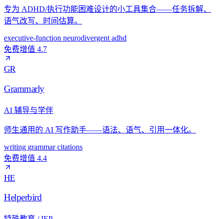
专为 ADHD/执行功能困难设计的小工具集合——任务拆解、
语气改写、时间估算。
executive-function
neurodivergent
adhd
免费增值
4.7
GR
Grammarly
AI 辅导与学伴
师生通用的 AI 写作助手——语法、语气、引用一体化。
writing
grammar
citations
免费增值
4.4
HE
Helperbird
特殊教育 / IEP