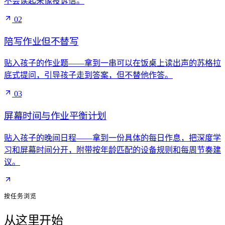
不会读起来像投诉信。
02
陪写作业但不替写
贴入孩子的作业题——拿到一串可以在饭桌上读出声的苏格拉
底式提问，引导孩子走到答案，但不替他作答。
03
屏幕时间与作业平衡计划
贴入孩子的晚间日程——拿到一份具体的每日作息，把深度学
习和屏幕时间分开，附带按年龄匹配的设备规则和每周节奏建
议。
按任务浏览
从这里开始