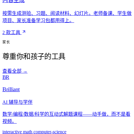
内容生成
按需生成测验、习题、阅读材料、幻灯片。老师备课、学生做
项目、家长准备学习包都用得上。
2 款工具
家长
尊重你和孩子的工具
查看全部
→
BR
Brilliant
AI 辅导与学伴
数学/编程/数据/科学的互动式解题课程——动手做，而不是看
视频。
interactive
math
computer-science