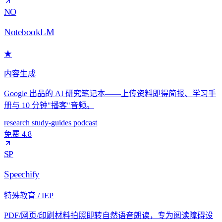
NO
NotebookLM
★
内容生成
Google 出品的 AI 研究笔记本——上传资料即得简报、学习手
册与 10 分钟"播客"音频。
research
study-guides
podcast
免费
4.8
SP
Speechify
特殊教育 / IEP
PDF/网页/印刷材料拍照即转自然语音朗读，专为阅读障碍设