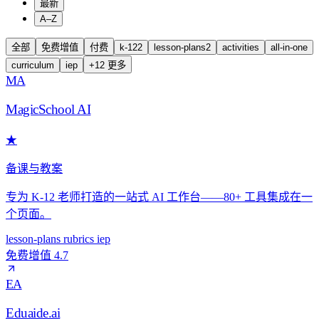
最新
A–Z
全部
免费增值
付费
k-12
2
lesson-plans
2
activities
all-in-one
curriculum
iep
+
12
更多
MA
MagicSchool AI
★
备课与教案
专为 K-12 老师打造的一站式 AI 工作台——80+ 工具集成在一
个页面。
lesson-plans
rubrics
iep
免费增值
4.7
EA
Eduaide.ai