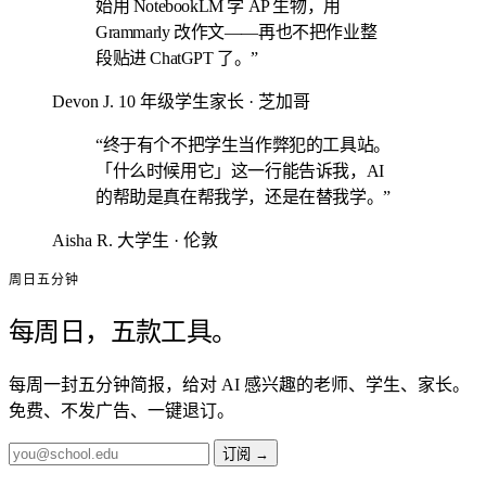
始用 NotebookLM 学 AP 生物，用
Grammarly 改作文——再也不把作业整
段贴进 ChatGPT 了。”
Devon J.
10 年级学生家长 · 芝加哥
“终于有个不把学生当作弊犯的工具站。
「什么时候用它」这一行能告诉我，AI
的帮助是真在帮我学，还是在替我学。”
Aisha R.
大学生 · 伦敦
周日五分钟
每周日，五款工具。
每周一封五分钟简报，给对 AI 感兴趣的老师、学生、家长。
免费、不发广告、一键退订。
订阅
→