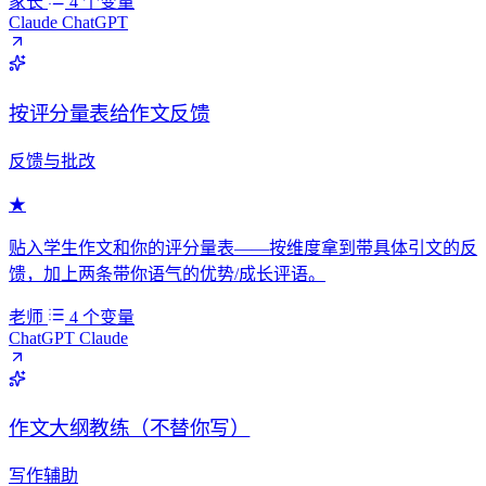
家长
4 个变量
Claude
ChatGPT
按评分量表给作文反馈
反馈与批改
★
贴入学生作文和你的评分量表——按维度拿到带具体引文的反
馈，加上两条带你语气的优势/成长评语。
老师
4 个变量
ChatGPT
Claude
作文大纲教练（不替你写）
写作辅助