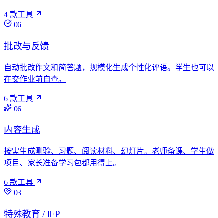
4 款工具
06
批改与反馈
自动批改作文和简答题，规模化生成个性化评语。学生也可以
在交作业前自查。
6 款工具
06
内容生成
按需生成测验、习题、阅读材料、幻灯片。老师备课、学生做
项目、家长准备学习包都用得上。
6 款工具
03
特殊教育 / IEP