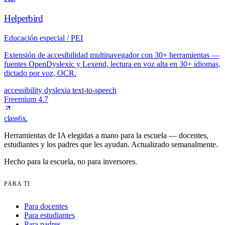
Helperbird
Educación especial / PEI
Extensión de accesibilidad multinavegador con 30+ herramientas —
fuentes OpenDyslexic y Lexend, lectura en voz alta en 30+ idiomas,
dictado por voz, OCR.
accessibility
dyslexia
text-to-speech
Freemium
4.7
class6x
.
Herramientas de IA elegidas a mano para la escuela — docentes,
estudiantes y los padres que les ayudan. Actualizado semanalmente.
Hecho para la escuela, no para inversores.
PARA TI
Para docentes
Para estudiantes
Para padres