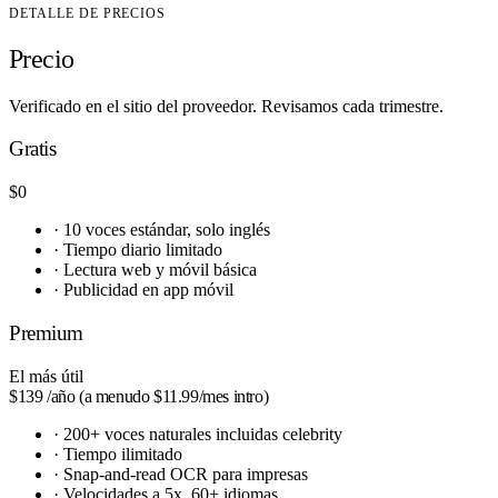
DETALLE DE PRECIOS
Precio
Verificado en el sitio del proveedor. Revisamos cada trimestre.
Gratis
$0
·
10 voces estándar, solo inglés
·
Tiempo diario limitado
·
Lectura web y móvil básica
·
Publicidad en app móvil
Premium
El más útil
$139
/año (a menudo $11.99/mes intro)
·
200+ voces naturales incluidas celebrity
·
Tiempo ilimitado
·
Snap-and-read OCR para impresas
·
Velocidades a 5x, 60+ idiomas