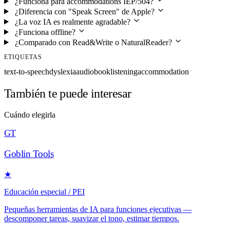
¿Funciona para accommodations IEP/504?
¿Diferencia con "Speak Screen" de Apple?
¿La voz IA es realmente agradable?
¿Funciona offline?
¿Comparado con Read&Write o NaturalReader?
ETIQUETAS
text-to-speech
dyslexia
audiobook
listening
accommodation
También te puede interesar
Cuándo elegirla
GT
Goblin Tools
★
Educación especial / PEI
Pequeñas herramientas de IA para funciones ejecutivas —
descomponer tareas, suavizar el tono, estimar tiempos.