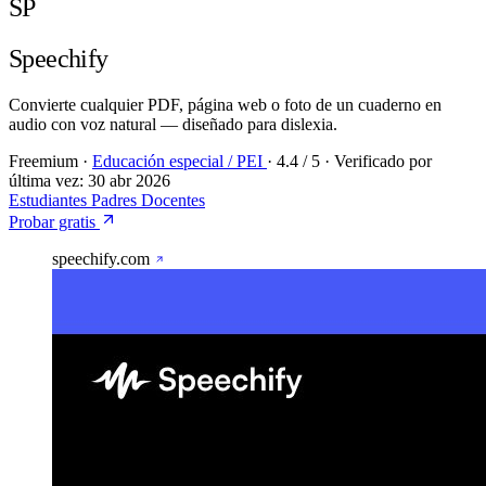
SP
Speechify
Convierte cualquier PDF, página web o foto de un cuaderno en
audio con voz natural — diseñado para dislexia.
Freemium
·
Educación especial / PEI
·
4.4
/ 5
·
Verificado por
última vez:
30 abr 2026
Estudiantes
Padres
Docentes
Probar gratis
speechify.com