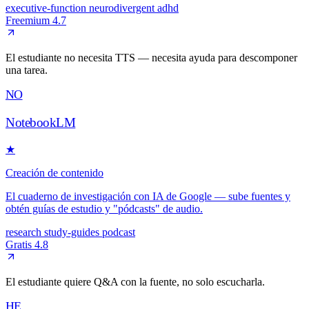
executive-function
neurodivergent
adhd
Freemium
4.7
El estudiante no necesita TTS — necesita ayuda para descomponer
una tarea.
NO
NotebookLM
★
Creación de contenido
El cuaderno de investigación con IA de Google — sube fuentes y
obtén guías de estudio y "pódcasts" de audio.
research
study-guides
podcast
Gratis
4.8
El estudiante quiere Q&A con la fuente, no solo escucharla.
HE