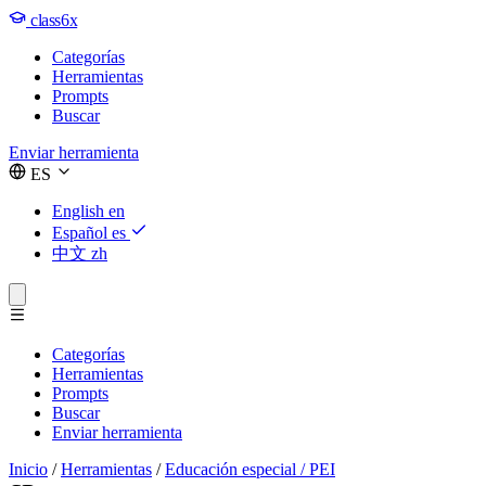
class6x
Categorías
Herramientas
Prompts
Buscar
Enviar herramienta
ES
English
en
Español
es
中文
zh
Categorías
Herramientas
Prompts
Buscar
Enviar herramienta
Inicio
/
Herramientas
/
Educación especial / PEI