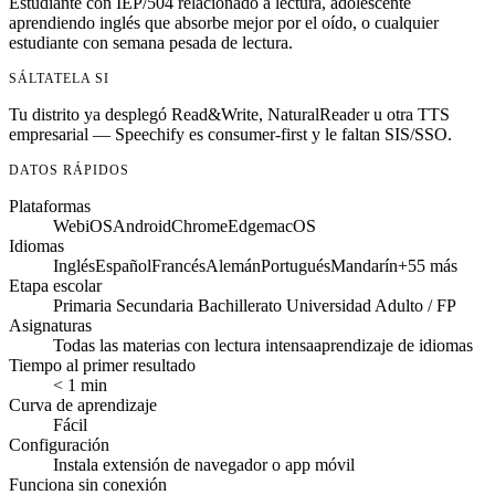
Estudiante con IEP/504 relacionado a lectura, adolescente
aprendiendo inglés que absorbe mejor por el oído, o cualquier
estudiante con semana pesada de lectura.
SÁLTATELA SI
Tu distrito ya desplegó Read&Write, NaturalReader u otra TTS
empresarial — Speechify es consumer-first y le faltan SIS/SSO.
DATOS RÁPIDOS
Plataformas
Web
iOS
Android
Chrome
Edge
macOS
Idiomas
Inglés
Español
Francés
Alemán
Portugués
Mandarín
+55 más
Etapa escolar
Primaria
Secundaria
Bachillerato
Universidad
Adulto / FP
Asignaturas
Todas las materias con lectura intensa
aprendizaje de idiomas
Tiempo al primer resultado
< 1 min
Curva de aprendizaje
Fácil
Configuración
Instala extensión de navegador o app móvil
Funciona sin conexión