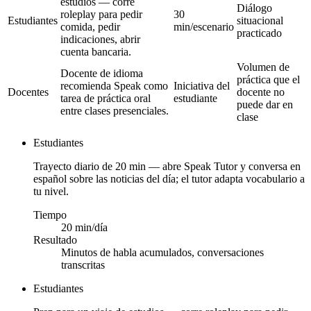
estudios — corre
Diálogo
roleplay para pedir
30
Estudiantes
situacional
comida, pedir
min/escenario
practicado
indicaciones, abrir
cuenta bancaria.
Volumen de
Docente de idioma
práctica que el
recomienda Speak como
Iniciativa del
Docentes
docente no
tarea de práctica oral
estudiante
puede dar en
entre clases presenciales.
clase
Estudiantes
Trayecto diario de 20 min — abre Speak Tutor y conversa en
español sobre las noticias del día; el tutor adapta vocabulario a
tu nivel.
Tiempo
20 min/día
Resultado
Minutos de habla acumulados, conversaciones
transcritas
Estudiantes