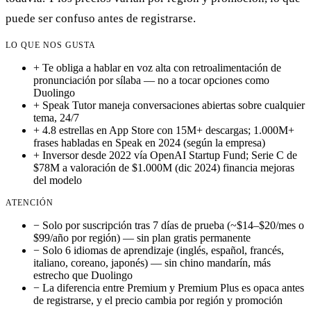
puede ser confuso antes de registrarse.
LO QUE NOS GUSTA
+
Te obliga a hablar en voz alta con retroalimentación de
pronunciación por sílaba — no a tocar opciones como
Duolingo
+
Speak Tutor maneja conversaciones abiertas sobre cualquier
tema, 24/7
+
4.8 estrellas en App Store con 15M+ descargas; 1.000M+
frases habladas en Speak en 2024 (según la empresa)
+
Inversor desde 2022 vía OpenAI Startup Fund; Serie C de
$78M a valoración de $1.000M (dic 2024) financia mejoras
del modelo
ATENCIÓN
−
Solo por suscripción tras 7 días de prueba (~$14–$20/mes o
$99/año por región) — sin plan gratis permanente
−
Solo 6 idiomas de aprendizaje (inglés, español, francés,
italiano, coreano, japonés) — sin chino mandarín, más
estrecho que Duolingo
−
La diferencia entre Premium y Premium Plus es opaca antes
de registrarse, y el precio cambia por región y promoción