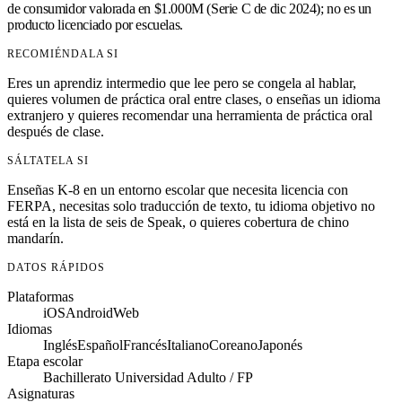
de consumidor valorada en $1.000M (Serie C de dic 2024); no es un
producto licenciado por escuelas.
RECOMIÉNDALA SI
Eres un aprendiz intermedio que lee pero se congela al hablar,
quieres volumen de práctica oral entre clases, o enseñas un idioma
extranjero y quieres recomendar una herramienta de práctica oral
después de clase.
SÁLTATELA SI
Enseñas K-8 en un entorno escolar que necesita licencia con
FERPA, necesitas solo traducción de texto, tu idioma objetivo no
está en la lista de seis de Speak, o quieres cobertura de chino
mandarín.
DATOS RÁPIDOS
Plataformas
iOS
Android
Web
Idiomas
Inglés
Español
Francés
Italiano
Coreano
Japonés
Etapa escolar
Bachillerato
Universidad
Adulto / FP
Asignaturas