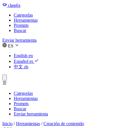
class6x
Categorías
Herramientas
Prompts
Buscar
Enviar herramienta
ES
English
en
Español
es
中文
zh
Categorías
Herramientas
Prompts
Buscar
Enviar herramienta
Inicio
/
Herramientas
/
Creación de contenido