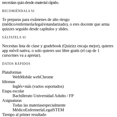
necesitan quiz-desde-material rápido.
RECOMIÉNDALA SI
Te preparas para exámenes de alto riesgo
(médico/enfermería/legal/estandarizado), o eres docente que arma
quizzes seguido desde capítulos y slides.
SÁLTATELA SI
Necesitas lista de clase y gradebook (Quizizz encaja mejor), quieres
app móvil nativa, o solo quieres uso libre gratis (el cap de 1
curso/mes va a apretar).
DATOS RÁPIDOS
Plataformas
Web
Mobile web
Chrome
Idiomas
Inglés
+más (varios soportados)
Etapa escolar
Bachillerato
Universidad
Adulto / FP
Asignaturas
Todas las materias
especialmente
Médico
Enfermería
Legal
STEM
Tiempo al primer resultado