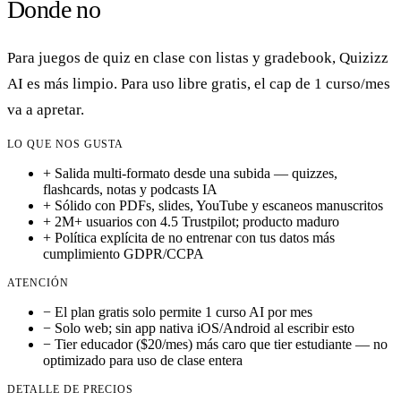
Donde no
Para juegos de quiz en clase con listas y gradebook, Quizizz
AI es más limpio. Para uso libre gratis, el cap de 1 curso/mes
va a apretar.
LO QUE NOS GUSTA
+
Salida multi-formato desde una subida — quizzes,
flashcards, notas y podcasts IA
+
Sólido con PDFs, slides, YouTube y escaneos manuscritos
+
2M+ usuarios con 4.5 Trustpilot; producto maduro
+
Política explícita de no entrenar con tus datos más
cumplimiento GDPR/CCPA
ATENCIÓN
−
El plan gratis solo permite 1 curso AI por mes
−
Solo web; sin app nativa iOS/Android al escribir esto
−
Tier educador ($20/mes) más caro que tier estudiante — no
optimizado para uso de clase entera
DETALLE DE PRECIOS