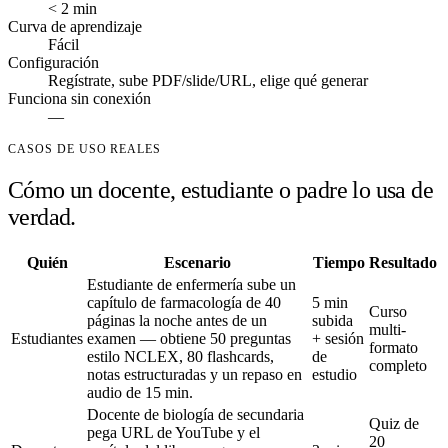
< 2 min
Curva de aprendizaje
Fácil
Configuración
Regístrate, sube PDF/slide/URL, elige qué generar
Funciona sin conexión
—
CASOS DE USO REALES
Cómo un docente, estudiante o padre lo usa de
verdad.
Quién
Escenario
Tiempo
Resultado
Estudiante de enfermería sube un
capítulo de farmacología de 40
5 min
Curso
páginas la noche antes de un
subida
multi-
Estudiantes
examen — obtiene 50 preguntas
+ sesión
formato
estilo NCLEX, 80 flashcards,
de
completo
notas estructuradas y un repaso en
estudio
audio de 15 min.
Docente de biología de secundaria
Quiz de
pega URL de YouTube y el
20