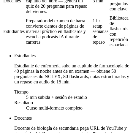
Docentes
capítulo del libro — genera un
3 min
preguntas
quiz de 20 preguntas para repaso
con clave
del viernes.
Biblioteca
Preparador del examen de barra
1 hr
de
convierte cientos de páginas de
setup,
flashcards
Estudiantes
material práctico en flashcards y
semanas
con
escucha podcasts IA durante
de
repetición
carreras.
repaso
espaciada
Estudiantes
Estudiante de enfermería sube un capítulo de farmacología de
40 páginas la noche antes de un examen — obtiene 50
preguntas estilo NCLEX, 80 flashcards, notas estructuradas y
un repaso en audio de 15 min.
Tiempo
5 min subida + sesión de estudio
Resultado
Curso multi-formato completo
Docentes
Docente de biología de secundaria pega URL de YouTube y