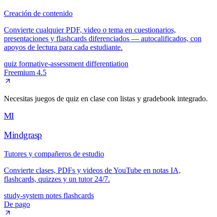
Creación de contenido
Convierte cualquier PDF, video o tema en cuestionarios,
presentaciones y flashcards diferenciados — autocalificados, con
apoyos de lectura para cada estudiante.
quiz
formative-assessment
differentiation
Freemium
4.5
Necesitas juegos de quiz en clase con listas y gradebook integrado.
MI
Mindgrasp
Tutores y compañeros de estudio
Convierte clases, PDFs y videos de YouTube en notas IA,
flashcards, quizzes y un tutor 24/7.
study-system
notes
flashcards
De pago