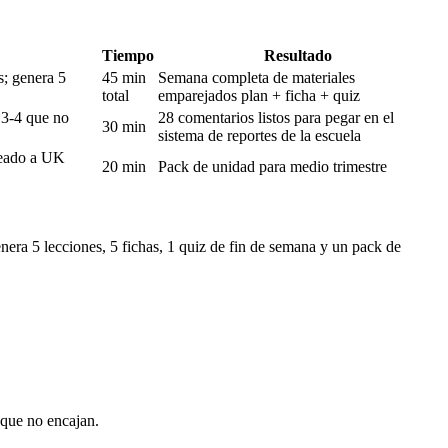
Tiempo
Resultado
s; genera 5
45 min
Semana completa de materiales
total
emparejados plan + ficha + quiz
s 3-4 que no
28 comentarios listos para pegar en el
30 min
sistema de reportes de la escuela
ineado a UK
20 min
Pack de unidad para medio trimestre
era 5 lecciones, 5 fichas, 1 quiz de fin de semana y un pack de
 que no encajan.