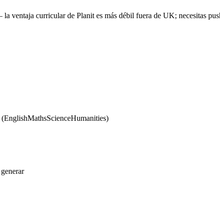
 ventaja curricular de Planit es más débil fuera de UK; necesitas push
 (English
Maths
Science
Humanities)
 generar