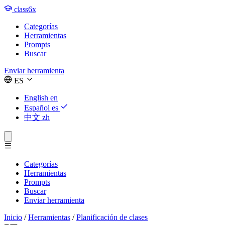
class6x
Categorías
Herramientas
Prompts
Buscar
Enviar herramienta
ES
English
en
Español
es
中文
zh
Categorías
Herramientas
Prompts
Buscar
Enviar herramienta
Inicio
/
Herramientas
/
Planificación de clases