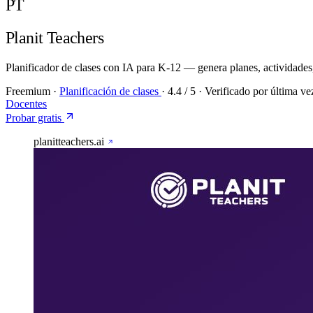
PT
Planit Teachers
Planificador de clases con IA para K-12 — genera planes, actividades,
Freemium
·
Planificación de clases
·
4.4
/ 5
·
Verificado por última ve
Docentes
Probar gratis
planitteachers.ai