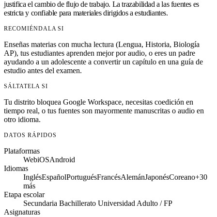
justifica el cambio de flujo de trabajo. La trazabilidad a las fuentes es
estricta y confiable para materiales dirigidos a estudiantes.
RECOMIÉNDALA SI
Enseñas materias con mucha lectura (Lengua, Historia, Biología
AP), tus estudiantes aprenden mejor por audio, o eres un padre
ayudando a un adolescente a convertir un capítulo en una guía de
estudio antes del examen.
SÁLTATELA SI
Tu distrito bloquea Google Workspace, necesitas coedición en
tiempo real, o tus fuentes son mayormente manuscritas o audio en
otro idioma.
DATOS RÁPIDOS
Plataformas
Web
iOS
Android
Idiomas
Inglés
Español
Portugués
Francés
Alemán
Japonés
Coreano
+30
más
Etapa escolar
Secundaria
Bachillerato
Universidad
Adulto / FP
Asignaturas