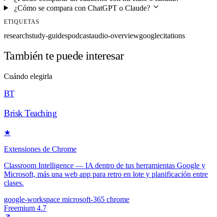
¿Cómo se compara con ChatGPT o Claude?
ETIQUETAS
research
study-guides
podcast
audio-overview
google
citations
También te puede interesar
Cuándo elegirla
BT
Brisk Teaching
★
Extensiones de Chrome
Classroom Intelligence — IA dentro de tus herramientas Google y
Microsoft, más una web app para retro en lote y planificación entre
clases.
google-workspace
microsoft-365
chrome
Freemium
4.7