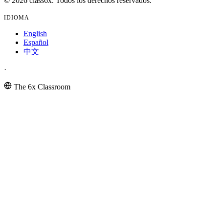
© 2026 class6x. Todos los derechos reservados.
IDIOMA
English
Español
中文
·
The 6x Classroom