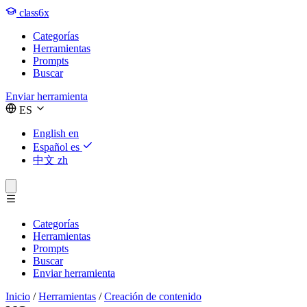
class6x
Categorías
Herramientas
Prompts
Buscar
Enviar herramienta
ES
English
en
Español
es
中文
zh
Categorías
Herramientas
Prompts
Buscar
Enviar herramienta
Inicio
/
Herramientas
/
Creación de contenido