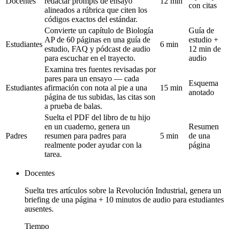
Docentes
redactar prompts de ensayo
12 min
con citas
alineados a rúbrica que citen los
códigos exactos del estándar.
Convierte un capítulo de Biología
Guía de
AP de 60 páginas en una guía de
estudio +
Estudiantes
6 min
estudio, FAQ y pódcast de audio
12 min de
para escuchar en el trayecto.
audio
Examina tres fuentes revisadas por
pares para un ensayo — cada
Esquema
Estudiantes
afirmación con nota al pie a una
15 min
anotado
página de tus subidas, las citas son
a prueba de balas.
Suelta el PDF del libro de tu hijo
en un cuaderno, genera un
Resumen
Padres
resumen para padres para
5 min
de una
realmente poder ayudar con la
página
tarea.
Docentes
Suelta tres artículos sobre la Revolución Industrial, genera un
briefing de una página + 10 minutos de audio para estudiantes
ausentes.
Tiempo