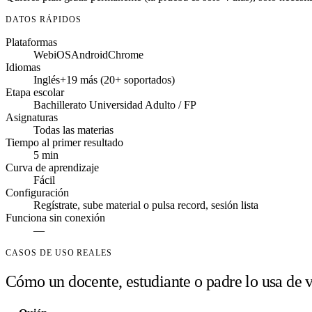
DATOS RÁPIDOS
Plataformas
Web
iOS
Android
Chrome
Idiomas
Inglés
+19 más (20+ soportados)
Etapa escolar
Bachillerato
Universidad
Adulto / FP
Asignaturas
Todas las materias
Tiempo al primer resultado
5 min
Curva de aprendizaje
Fácil
Configuración
Regístrate, sube material o pulsa record, sesión lista
Funciona sin conexión
—
CASOS DE USO REALES
Cómo un docente, estudiante o padre lo usa de 