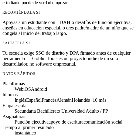
estudiante puede de verdad empezar.
RECOMIÉNDALA SI
Apoyas a un estudiante con TDAH o desafíos de función ejecutiva,
enseñas en educación especial, o eres padre/madre de un niño que se
congela al inicio del trabajo largo.
SÁLTATELA SI
Tu escuela exige SSO de distrito y DPA firmado antes de cualquier
herramienta — Goblin Tools es un proyecto indie de un solo
desarrollador, no software empresarial.
DATOS RÁPIDOS
Plataformas
Web
iOS
Android
Idiomas
Inglés
Español
Francés
Alemán
Holandés
+10 más
Etapa escolar
Secundaria
Bachillerato
Universidad
Adulto / FP
Asignaturas
Función ejecutiva
apoyo de escritura
comunicación social
Tiempo al primer resultado
instantáneo