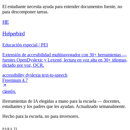
El estudiante necesita ayuda para entender documentos fuente, no
para descomponer tareas.
HE
Helperbird
Educación especial / PEI
Extensión de accesibilidad multinavegador con 30+ herramientas —
fuentes OpenDyslexic y Lexend, lectura en voz alta en 30+ idiomas,
dictado por voz, OCR.
accessibility
dyslexia
text-to-speech
Freemium
4.7
class6x
.
Herramientas de IA elegidas a mano para la escuela — docentes,
estudiantes y los padres que les ayudan. Actualizado semanalmente.
Hecho para la escuela, no para inversores.
PARA TI