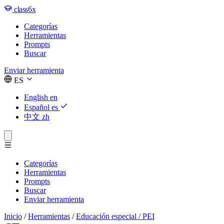
class6x
Categorías
Herramientas
Prompts
Buscar
Enviar herramienta
ES
English
en
Español
es
中文
zh
Categorías
Herramientas
Prompts
Buscar
Enviar herramienta
Inicio
/
Herramientas
/
Educación especial / PEI