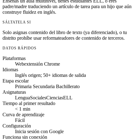
Enseñas un aula multinivel, tienes estudiantes ELL, o eres
padre/madre traduciendo un artículo de tarea para un hijo que aún
construye fluidez en inglés.
SÁLTATELA SI
Solo asignas contenido del libro de texto (ya diferenciado), o tu
distrito prohíbe usar reformateadores de contenido de terceros.
DATOS RÁPIDOS
Plataformas
Web
extensión Chrome
Idiomas
Inglés origen; 50+ idiomas de salida
Etapa escolar
Primaria
Secundaria
Bachillerato
Asignaturas
Lengua
Sociales
Ciencias
ELL
Tiempo al primer resultado
< 1 min
Curva de aprendizaje
Fácil
Configuración
Inicia sesión con Google
Funciona sin conexión