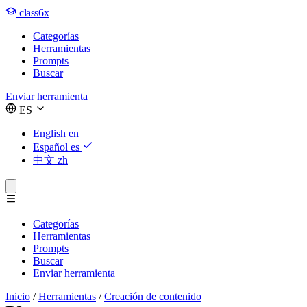
class6x
Categorías
Herramientas
Prompts
Buscar
Enviar herramienta
ES
English
en
Español
es
中文
zh
Categorías
Herramientas
Prompts
Buscar
Enviar herramienta
Inicio
/
Herramientas
/
Creación de contenido