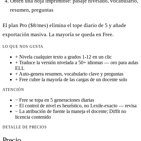
Obtén una hoja imprimible: pasaje nivelado, vocabulario,
resumen, preguntas
El plan Pro ($8/mes) elimina el tope diario de 5 y añade
exportación masiva. La mayoría se queda en Free.
LO QUE NOS GUSTA
+
Nivela cualquier texto a grados 1-12 en un clic
+
Traduce la versión nivelada a 50+ idiomas — oro para aulas
ELL
+
Auto-genera resumen, vocabulario clave y preguntas
+
Free cubre la mayoría de las cargas de un docente solo
ATENCIÓN
−
Free se topa en 5 generaciones diarias
−
El control de nivel es heurístico, no Lexile-exacto — revisa
−
La atribución de fuente la maneja el docente; Diffit no
licencia contenido
DETALLE DE PRECIOS
Precio