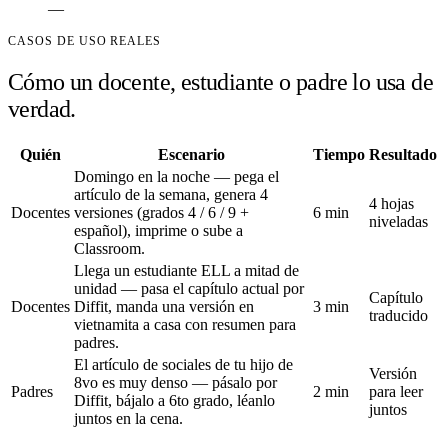
—
CASOS DE USO REALES
Cómo un docente, estudiante o padre lo usa de
verdad.
Quién
Escenario
Tiempo
Resultado
Domingo en la noche — pega el
artículo de la semana, genera 4
4 hojas
Docentes
versiones (grados 4 / 6 / 9 +
6 min
niveladas
español), imprime o sube a
Classroom.
Llega un estudiante ELL a mitad de
unidad — pasa el capítulo actual por
Capítulo
Docentes
Diffit, manda una versión en
3 min
traducido
vietnamita a casa con resumen para
padres.
El artículo de sociales de tu hijo de
Versión
8vo es muy denso — pásalo por
Padres
2 min
para leer
Diffit, bájalo a 6to grado, léanlo
juntos
juntos en la cena.