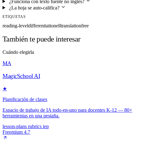
¿Funciona con texto fuente no inglés?
¿La hoja se auto-califica?
ETIQUETAS
reading-level
differentiation
ell
translation
free
También te puede interesar
Cuándo elegirla
MA
MagicSchool AI
★
Planificación de clases
Espacio de trabajo de IA todo-en-uno para docentes K-12 — 80+
herramientas en una pestaña.
lesson-plans
rubrics
iep
Freemium
4.7