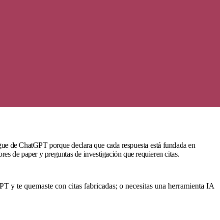
ingue de ChatGPT porque declara que cada respuesta está fundada en
ores de paper y preguntas de investigación que requieren citas.
PT y te quemaste con citas fabricadas; o necesitas una herramienta IA