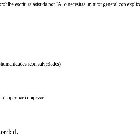
prohíbe escritura asistida por IA; o necesitas un tutor general con expl
s
humanidades (con salvedades)
 un paper para empezar
verdad.