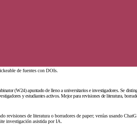
lickeable de fuentes con DOIs.
inator (W24) apuntado de lleno a universitarios e investigadores. Se dist
stigadores y estudiantes activos. Mejor para revisiones de literatura, borrad
do revisiones de literatura o borradores de paper; venías usando ChatG
te investigación asistida por IA.