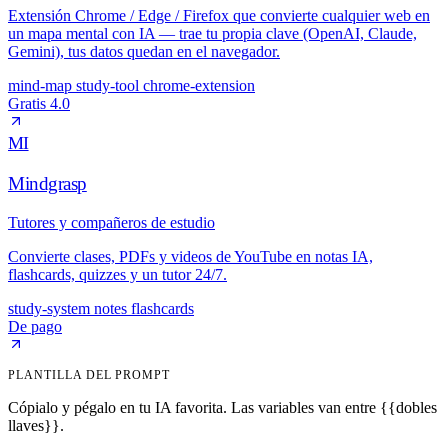
Extensión Chrome / Edge / Firefox que convierte cualquier web en
un mapa mental con IA — trae tu propia clave (OpenAI, Claude,
Gemini), tus datos quedan en el navegador.
mind-map
study-tool
chrome-extension
Gratis
4.0
MI
Mindgrasp
Tutores y compañeros de estudio
Convierte clases, PDFs y videos de YouTube en notas IA,
flashcards, quizzes y un tutor 24/7.
study-system
notes
flashcards
De pago
PLANTILLA DEL PROMPT
Cópialo y pégalo en tu IA favorita. Las variables van entre {{dobles
llaves}}.