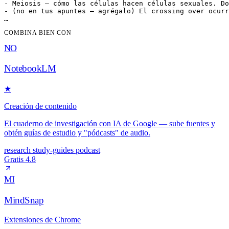
- Meiosis — cómo las células hacen células sexuales. Do
- (no en tus apuntes — agrégalo) El crossing over ocurr
COMBINA BIEN CON
NO
NotebookLM
★
Creación de contenido
El cuaderno de investigación con IA de Google — sube fuentes y
obtén guías de estudio y "pódcasts" de audio.
research
study-guides
podcast
Gratis
4.8
MI
MindSnap
Extensiones de Chrome