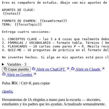
Eres mi compañero de estudio. Abajo van mis apuntes de 
{{notes}}
FORMATO DE EXAMEN: 
{{examFormat}}
TEMA: 
{{focusTopic}}
Entrega cuatro secciones:

1. CONCEPTOS CLAVE — las 5 a 8 cosas que realmente debo
2. FÓRMULAS / VOCABULARIO — formato tabla. Término | De
3. FLASHCARDS — 10 cartas como pares P → R. Mezcla reco
4. QUIZ-ME — 10 preguntas de práctica en el formato del
No inventes hechos. Si algo en mis apuntes está poco c
Variables · 3
Abrir en ChatGPT
Abrir en Claude
Copiar plantilla
Abrir en Gemini
Pulsa ⌘K / Ctrl+K para copiar
class6x
.
Herramientas de IA elegidas a mano para la escuela — docentes,
estudiantes y los padres que les ayudan. Actualizado semanalmente.