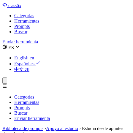
class6x
Categorías
Herramientas
Prompts
Buscar
Enviar herramienta
ES
English
en
Español
es
中文
zh
Categorías
Herramientas
Prompts
Buscar
Enviar herramienta
Biblioteca de prompts
›
Apoyo al estudio
›
Estudia desde apuntes