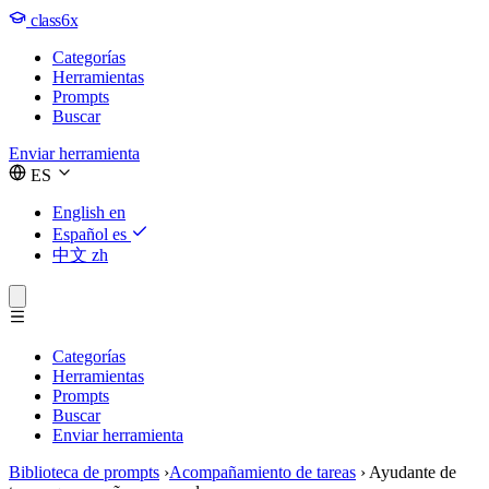
class6x
Categorías
Herramientas
Prompts
Buscar
Enviar herramienta
ES
English
en
Español
es
中文
zh
Categorías
Herramientas
Prompts
Buscar
Enviar herramienta
Biblioteca de prompts
›
Acompañamiento de tareas
›
Ayudante de