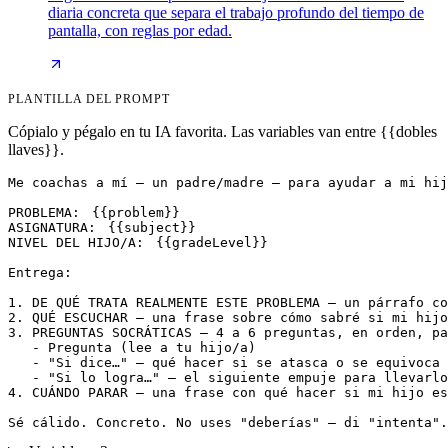
diaria concreta que separa el trabajo profundo del tiempo de
pantalla, con reglas por edad.
PLANTILLA DEL PROMPT
Cópialo y pégalo en tu IA favorita. Las variables van entre {{dobles
llaves}}.
Me coachas a mí — un padre/madre — para ayudar a mi hij
PROBLEMA: 
{{problem}}
ASIGNATURA: 
{{subject}}
NIVEL DEL HIJO/A: 
{{gradeLevel}}
Entrega:

1. DE QUÉ TRATA REALMENTE ESTE PROBLEMA — un párrafo co
2. QUÉ ESCUCHAR — una frase sobre cómo sabré si mi hijo
3. PREGUNTAS SOCRÁTICAS — 4 a 6 preguntas, en orden, pa
   - Pregunta (lee a tu hijo/a)

   - "Si dice…" — qué hacer si se atasca o se equivoca

   - "Si lo logra…" — el siguiente empuje para llevarlo
4. CUÁNDO PARAR — una frase con qué hacer si mi hijo es