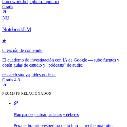
homework-help
photo-input
ocr
Gratis
NO
NotebookLM
★
Creación de contenido
El cuaderno de investigación con IA de Google — sube fuentes y
obtén guías de estudio y "pódcasts" de audio.
research
study-guides
podcast
Gratis
4.8
PROMPTS RELACIONADOS
Plan para equilibrar pantallas y deberes
Pega el horario vespertino de tu hijo — recibe una rutina