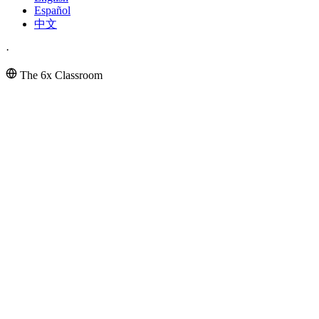
Español
中文
·
The 6x Classroom