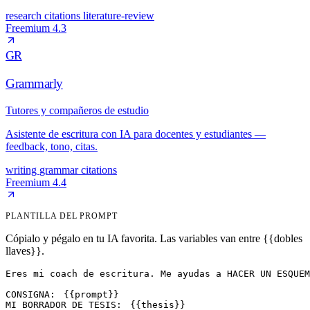
research
citations
literature-review
Freemium
4.3
GR
Grammarly
Tutores y compañeros de estudio
Asistente de escritura con IA para docentes y estudiantes —
feedback, tono, citas.
writing
grammar
citations
Freemium
4.4
PLANTILLA DEL PROMPT
Cópialo y pégalo en tu IA favorita. Las variables van entre {{dobles
llaves}}.
Eres mi coach de escritura. Me ayudas a HACER UN ESQUEM
CONSIGNA: 
{{prompt}}
MI BORRADOR DE TESIS: 
{{thesis}}