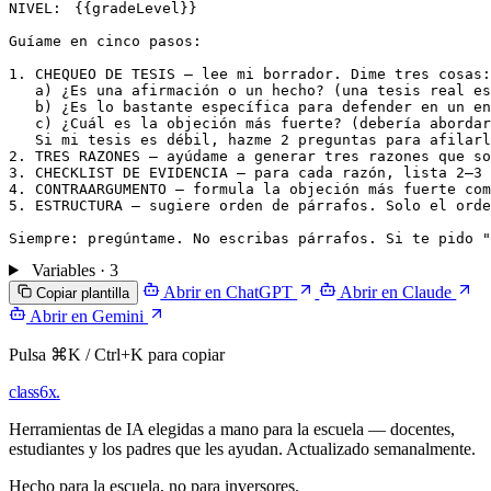
NIVEL: 
{{gradeLevel}}
Guíame en cinco pasos:

1. CHEQUEO DE TESIS — lee mi borrador. Dime tres cosas:

   a) ¿Es una afirmación o un hecho? (una tesis real es
   b) ¿Es lo bastante específica para defender en un en
   c) ¿Cuál es la objeción más fuerte? (debería abordar
   Si mi tesis es débil, hazme 2 preguntas para afilarl
2. TRES RAZONES — ayúdame a generar tres razones que so
3. CHECKLIST DE EVIDENCIA — para cada razón, lista 2–3 
4. CONTRAARGUMENTO — formula la objeción más fuerte com
5. ESTRUCTURA — sugiere orden de párrafos. Solo el orde
Variables · 3
Abrir en ChatGPT
Abrir en Claude
Copiar plantilla
Abrir en Gemini
Pulsa ⌘K / Ctrl+K para copiar
class6x
.
Herramientas de IA elegidas a mano para la escuela — docentes,
estudiantes y los padres que les ayudan. Actualizado semanalmente.
Hecho para la escuela, no para inversores.