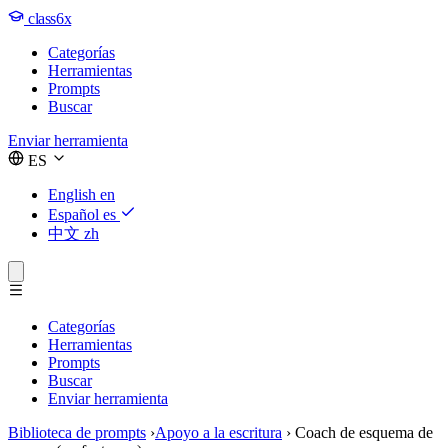
class6x
Categorías
Herramientas
Prompts
Buscar
Enviar herramienta
ES
English
en
Español
es
中文
zh
Categorías
Herramientas
Prompts
Buscar
Enviar herramienta
Biblioteca de prompts
›
Apoyo a la escritura
›
Coach de esquema de