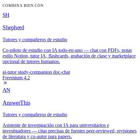
COMBINA BIEN CON
SH
Shepherd
Tutores y compañeros de estudio
Co-piloto de estudio con IA todo-en-uno — chat con PDFs, notas
estilo Notion, tutor IA, flashcards, grabación de clase y marketplace
opcional de tutores humanos.
ai-tutor
study-companion
doc-chat
Freemium
4.2
AN
AnswerThis
Tutores y compañeros de estudio
Asistente de investigación con IA para universitarios e
investigadores — citas precisas de fuentes peer-reviewed, revisiones
de literatura y co-autor para papers.