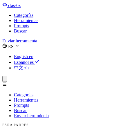
class6x
Categorías
Herramientas
Prompts
Buscar
Enviar herramienta
ES
English
en
Español
es
中文
zh
Categorías
Herramientas
Prompts
Buscar
Enviar herramienta
PARA PADRES