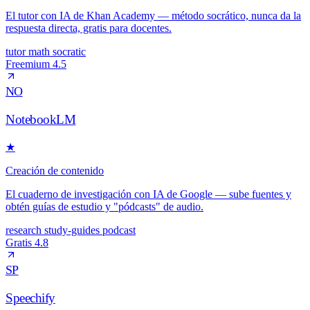
El tutor con IA de Khan Academy — método socrático, nunca da la
respuesta directa, gratis para docentes.
tutor
math
socratic
Freemium
4.5
NO
NotebookLM
★
Creación de contenido
El cuaderno de investigación con IA de Google — sube fuentes y
obtén guías de estudio y "pódcasts" de audio.
research
study-guides
podcast
Gratis
4.8
SP
Speechify