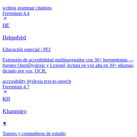
writing
grammar
citations
Freemium
4.4
HE
Helperbird
Educación especial / PEI
Extensión de accesibilidad multinavegador con 30+ herramientas —
fuentes OpenDyslexic y Lexend, lectura en voz alta en 30+ idiomas,
dictado por voz, OCR.
accessibility
dyslexia
text-to-speech
Freemium
4.7
KH
Khanmigo
★
Tutores y compañeros de estudio